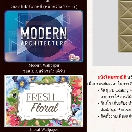
The cafe
วอลเปเปอร์เกาหลี (หน้ากว้าง 1.06 m.)
Modern Wallpaper
วอลเปเปอร์ลายโมเดิร์น
ผนังโฟมสามมิติ
นว
เพื่อประหยัดเวลาในการต
- วัสดุ PE Coating
- อายุการใช้งานได้
- กันน้ำ เก็บเสียง
- สัมผัสนุ่ม ซับแร
- ติดตั้งง่ายเพีย
Floral Wallpaper