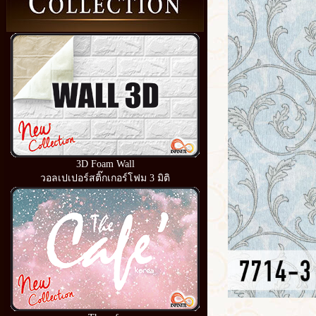
3D Foam Wall
วอลเปเปอร์สติ๊กเกอร์โฟม 3 มิติ