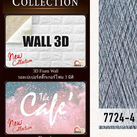
3D Foam Wall
วอลเปเปอร์สติ๊กเกอร์โฟม 3 มิติ