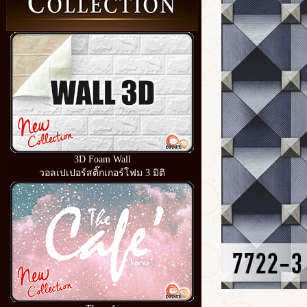
3D Foam Wall
วอลเปเปอร์สติ๊กเกอร์โฟม 3 มิติ