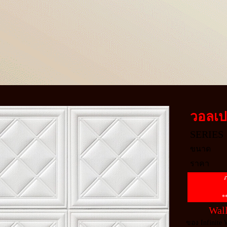
วอลเป
SERIES
ขนาด
ราคา
ภ
*
Wall
ของ Infinite 