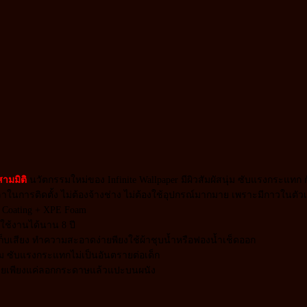
ามมิติ
นวัตกรรมใหม่ของ Infinite Wallpaper มีผิวสัมผัสนุ่ม ซับแรงกระแ
ลาในการติดตั้ง ไม่ต้องจ้างช่าง ไม่ต้องใช้อุปกรณ์มากมาย เพราะมีกาวใน
E Coating + XPE Foam
รใช้งานได้นาน 8 ปี
 เก็บเสียง ทำความสะอาดง่ายพียงใช้ผ้าชุบน้ำหรือฟองน้ำเช็ดออก
ุ่ม ซับแรงกระแทกไม่เป็นอันตรายต่อเด็ก
งง่ายเพียงแค่ลอกกระดาษแล้วแปะบนผนัง