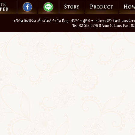
บริษัท อินฟินิท เท็กซ์ไทล์ จำกัด ที่อยู่ : 43/30 หมู่ที่ 9 ซอยวิภาวดีรังสิต41 ถนน
Tel : 02-533-5276-8 Auto 16 Lines Fax : 0