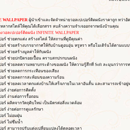
 WALLPAPER
ผู้นำเข้าและจัดจำหน่ายวอลเปเปอร์ติดผนังราคาถูก ทว่าอัดแ
หลากสไตล์ให้คุณได้เลือกสรร ลบล้างความจำเจออกจากผนังบ้านคุณ
อลเปเปอร์ติดผนัง INFINITE WALLPAPER
ช่วยตกแต่ง สร้างสไตล์ ให้สถานที่ดูมีคุณค่า
ช่วยสร้างบรรยากาศให้กับบ้านดูอบอุ่น หรูหรา หรือโมเดิร์นได้ตามแบบท
ช่วยสร้างมูลค่าให้กับผนัง
 ช่วยปกปิดรอยเปื้อน คราบสกปรกบนผนัง
ช่วยลดความหยาบกระด้างของผนัง ให้ความรู้สึกที่ Soft ละมุนกว่าการทา
์ ช่วยลดการกระเทือนของเสียง
์ ช่วยลดการสะท้อนของความร้อน
ช่วยลดเวลาตกแต่งบ้านให้เสร็จภายในเวลาอันสั้น และสามารถเข้าอยู่หร
 ง่ายต่อการติดตั้ง
 ง่านต่อการรื้อถอน
ผลิตจากวัตถุดิบใหม่ เป็นมิตรต่อสิ่งแวดล้อม
 ง่ายต่อการดูแลรักษา
 ไม่อมฝุ่น
์ ไม่ซึมน้ำ
 สามารถปรับแต่งเปลี่ยนแปลงได้ตลอดเวลา