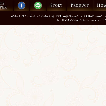
บริษัท อินฟินิท เท็กซ์ไทล์ จำกัด ที่อยู่ : 43/30 หมู่ที่ 9 ซอยวิภาวดีรังสิต41 ถนน
Tel : 02-533-5276-8 Auto 16 Lines Fax : 0