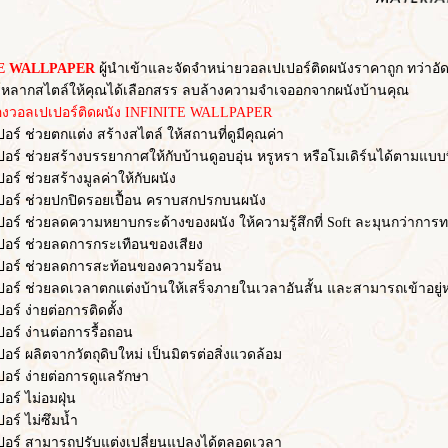
 WALLPAPER
ผู้นำเข้าและจัดจำหน่ายวอลเปเปอร์ติดผนังราคาถูก ทว่าอัดแ
หลากสไตล์ให้คุณได้เลือกสรร ลบล้างความจำเจออกจากผนังบ้านคุณ
อลเปเปอร์ติดผนัง INFINITE WALLPAPER
ช่วยตกแต่ง สร้างสไตล์ ให้สถานที่ดูมีคุณค่า
ช่วยสร้างบรรยากาศให้กับบ้านดูอบอุ่น หรูหรา หรือโมเดิร์นได้ตามแบบท
ช่วยสร้างมูลค่าให้กับผนัง
 ช่วยปกปิดรอยเปื้อน คราบสกปรกบนผนัง
ช่วยลดความหยาบกระด้างของผนัง ให้ความรู้สึกที่ Soft ละมุนกว่าการทา
์ ช่วยลดการกระเทือนของเสียง
์ ช่วยลดการสะท้อนของความร้อน
ช่วยลดเวลาตกแต่งบ้านให้เสร็จภายในเวลาอันสั้น และสามารถเข้าอยู่หร
 ง่ายต่อการติดตั้ง
 ง่านต่อการรื้อถอน
ผลิตจากวัตถุดิบใหม่ เป็นมิตรต่อสิ่งแวดล้อม
 ง่ายต่อการดูแลรักษา
 ไม่อมฝุ่น
์ ไม่ซึมน้ำ
 สามารถปรับแต่งเปลี่ยนแปลงได้ตลอดเวลา