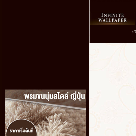
ขาย วอลเปเปอร์ ติด ผนัง วอลเปเปอร์ รา
บร