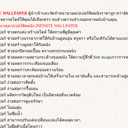
 WALLPAPER
ผู้นำเข้าและจัดจำหน่ายวอลเปเปอร์ติดผนังราคาถูก ทว่าอัดแ
หลากสไตล์ให้คุณได้เลือกสรร ลบล้างความจำเจออกจากผนังบ้านคุณ
อลเปเปอร์ติดผนัง INFINITE WALLPAPER
ช่วยตกแต่ง สร้างสไตล์ ให้สถานที่ดูมีคุณค่า
ช่วยสร้างบรรยากาศให้กับบ้านดูอบอุ่น หรูหรา หรือโมเดิร์นได้ตามแบบท
ช่วยสร้างมูลค่าให้กับผนัง
 ช่วยปกปิดรอยเปื้อน คราบสกปรกบนผนัง
ช่วยลดความหยาบกระด้างของผนัง ให้ความรู้สึกที่ Soft ละมุนกว่าการทา
์ ช่วยลดการกระเทือนของเสียง
์ ช่วยลดการสะท้อนของความร้อน
ช่วยลดเวลาตกแต่งบ้านให้เสร็จภายในเวลาอันสั้น และสามารถเข้าอยู่หร
 ง่ายต่อการติดตั้ง
 ง่านต่อการรื้อถอน
ผลิตจากวัตถุดิบใหม่ เป็นมิตรต่อสิ่งแวดล้อม
 ง่ายต่อการดูแลรักษา
 ไม่อมฝุ่น
์ ไม่ซึมน้ำ
 สามารถปรับแต่งเปลี่ยนแปลงได้ตลอดเวลา
 ไม่ยืดตัวเมื่อโดนกาว