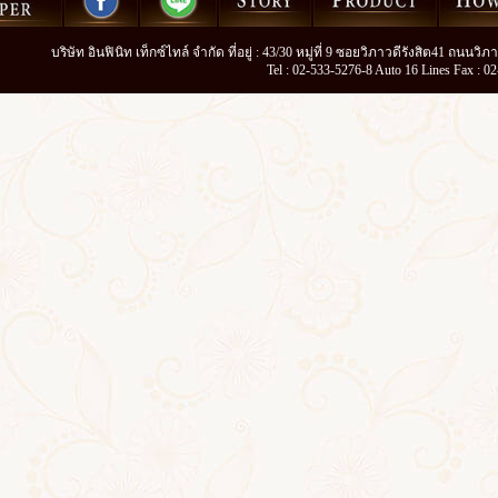
บริษัท อินฟินิท เท็กซ์ไทล์ จำกัด ที่อยู่ : 43/30 หมู่ที่ 9 ซอยวิภาวดีรังสิต41 ถนน
Tel : 02-533-5276-8 Auto 16 Lines Fax : 0