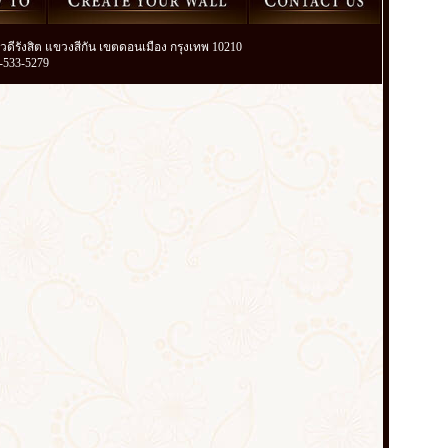
วิภาวดีรังสิต แขวงสีกัน เขตดอนเมือง กรุงเทพ 10210
2-533-5279