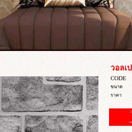
วอลเป
CODE
ขนาด
ราคา
ภ
*