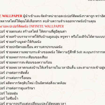
 WALLPAPER
ผู้นำเข้าและจัดจำหน่ายวอลเปเปอร์ติดผนังราคาถูก ทว่าอัดแ
หลากสไตล์ให้คุณได้เลือกสรร ลบล้างความจำเจออกจากผนังบ้านคุณ
อลเปเปอร์ติดผนัง INFINITE WALLPAPER
ช่วยตกแต่ง สร้างสไตล์ ให้สถานที่ดูมีคุณค่า
ช่วยสร้างบรรยากาศให้กับบ้านดูอบอุ่น หรูหรา หรือโมเดิร์นได้ตามแบบท
ช่วยสร้างมูลค่าให้กับผนัง
 ช่วยปกปิดรอยเปื้อน คราบสกปรกบนผนัง
ช่วยลดความหยาบกระด้างของผนัง ให้ความรู้สึกที่ Soft ละมุนกว่าการทา
์ ช่วยลดการกระเทือนของเสียง
์ ช่วยลดการสะท้อนของความร้อน
ช่วยลดเวลาตกแต่งบ้านให้เสร็จภายในเวลาอันสั้น และสามารถเข้าอยู่หร
 ง่ายต่อการติดตั้ง
 ง่านต่อการรื้อถอน
ผลิตจากวัตถุดิบใหม่ เป็นมิตรต่อสิ่งแวดล้อม
 ง่ายต่อการดูแลรักษา
 ไม่อมฝุ่น
์ ไม่ซึมน้ำ
 สามารถปรับแต่งเปลี่ยนแปลงได้ตลอดเวลา