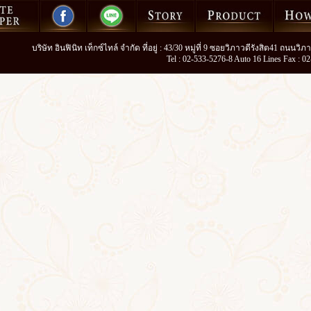
บริษัท อินฟินิท เท็กซ์ไทล์ จำกัด ที่อยู่ : 43/30 หมู่ที่ 9 ซอยวิภาวดีรังสิต41 ถนน
Tel : 02-533-5276-8 Auto 16 Lines Fax : 0