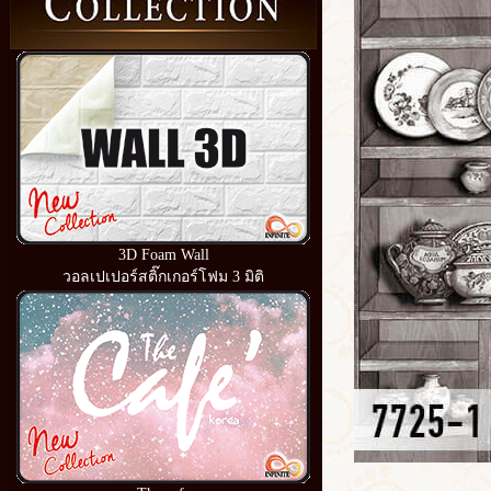
3D Foam Wall
วอลเปเปอร์สติ๊กเกอร์โฟม 3 มิติ