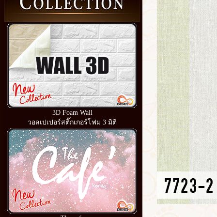
3D Foam Wall
วอลเปเปอร์สติ๊กเกอร์โฟม 3 มิติ