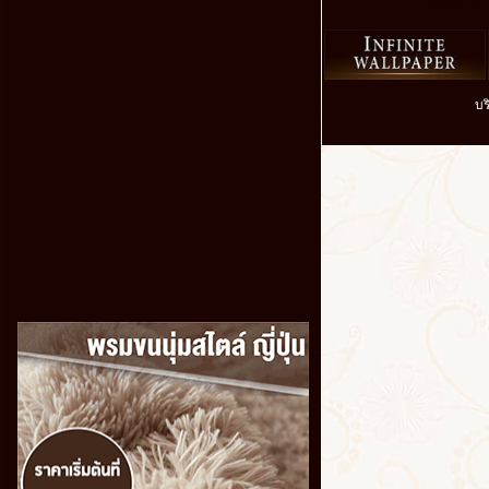
เหมือน จริ
บร