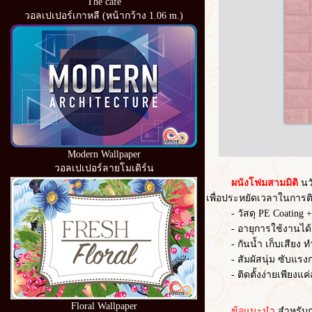
The cafe
วอลเปเปอร์เกาหลี (หน้ากว้าง 1.06 m.)
Modern Wallpaper
วอลเปเปอร์ลายโมเดิร์น
ผนังโฟมสามมิติ
นว
เพื่อประหยัดเวลาในการต
- วัสดุ PE Coating
- อายุการใช้งานได้
- กันน้ำ เก็บเสียง
- สัมผัสนุ่ม ซับแร
- ติดตั้งง่ายเพีย
Floral Wallpaper
ข้อแนะนำ
สำหรับก