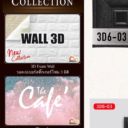
3D Foam Wall
วอลเปเปอร์สติ๊กเกอร์โฟม 3 มิติ