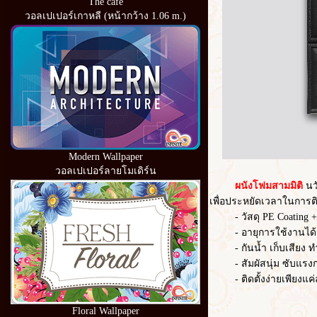
The cafe
วอลเปเปอร์เกาหลี (หน้ากว้าง 1.06 m.)
Modern Wallpaper
วอลเปเปอร์ลายโมเดิร์น
ผนังโฟมสามมิติ
นว
เพื่อประหยัดเวลาในการต
- วัสดุ PE Coating
- อายุการใช้งานได้
- กันน้ำ เก็บเสียง
- สัมผัสนุ่ม ซับแร
- ติดตั้งง่ายเพีย
Floral Wallpaper