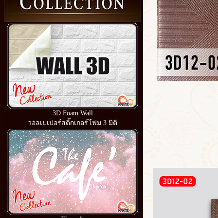
3D Foam Wall
วอลเปเปอร์สติ๊กเกอร์โฟม 3 มิติ