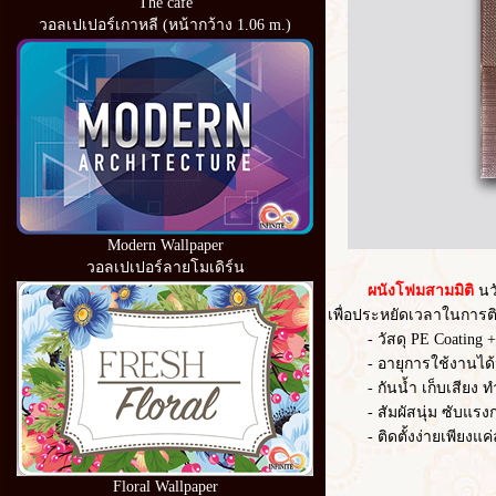
The cafe
วอลเปเปอร์เกาหลี (หน้ากว้าง 1.06 m.)
Modern Wallpaper
วอลเปเปอร์ลายโมเดิร์น
ผนังโฟมสามมิติ
นว
เพื่อประหยัดเวลาในการต
- วัสดุ PE Coating
- อายุการใช้งานได้
- กันน้ำ เก็บเสียง
- สัมผัสนุ่ม ซับแร
- ติดตั้งง่ายเพีย
Floral Wallpaper