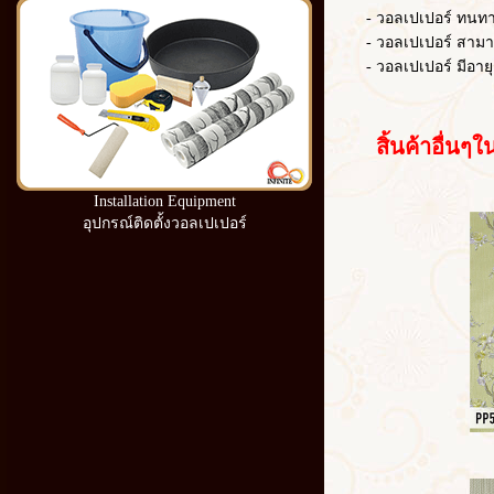
- วอลเปเปอร์ ทนท
- วอลเปเปอร์ สามารถ
- วอลเปเปอร์ มีอายุ
สิ้นค้าอื่นๆใน
Installation Equipment
อุปกรณ์ติดตั้งวอลเปเปอร์