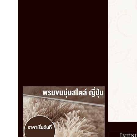
วอลเปเปอร์ตกแต่งผนังที
คล