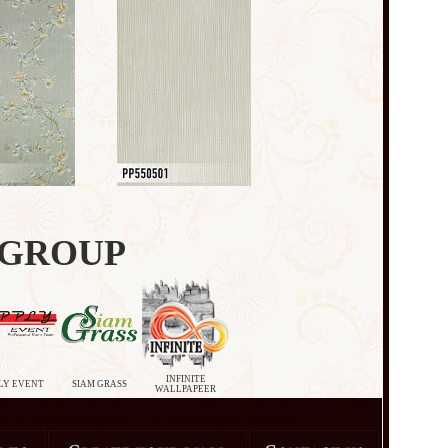
 GROUP
INFINITE
LY EVENT
SIAM GRASS
WALLPAPEER
ร์
ลวดลายทันสมัย วอลล์เปเปอร์ลายดอกไม้ วอลเปเปอร์ลายอิฐ วอลล์เปเปอร์ลายหิน วอลเปเปอร์ลาย
้างผิวสัมผัสให้มีมิติให้ดูสมจริง ที่จะช่วย ทาให้ห้องของคุณไม่น่าเบื่ออีกต่อไป