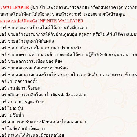
 WALLPAPER
ผู้นำเข้าและจัดจำหน่ายวอลเปเปอร์ติดผนังราคาถูก ทว่าอัดแ
หลากสไตล์ให้คุณได้เลือกสรร ลบล้างความจำเจออกจากผนังบ้านคุณ
อลเปเปอร์ติดผนัง INFINITE WALLPAPER
ช่วยตกแต่ง สร้างสไตล์ ให้สถานที่ดูมีคุณค่า
ช่วยสร้างบรรยากาศให้กับบ้านดูอบอุ่น หรูหรา หรือโมเดิร์นได้ตามแบบท
ช่วยสร้างมูลค่าให้กับผนัง
 ช่วยปกปิดรอยเปื้อน คราบสกปรกบนผนัง
ช่วยลดความหยาบกระด้างของผนัง ให้ความรู้สึกที่ Soft ละมุนกว่าการทา
์ ช่วยลดการกระเทือนของเสียง
์ ช่วยลดการสะท้อนของความร้อน
ช่วยลดเวลาตกแต่งบ้านให้เสร็จภายในเวลาอันสั้น และสามารถเข้าอยู่หร
 ง่ายต่อการติดตั้ง
 ง่านต่อการรื้อถอน
ผลิตจากวัตถุดิบใหม่ เป็นมิตรต่อสิ่งแวดล้อม
 ง่ายต่อการดูแลรักษา
 ไม่อมฝุ่น
์ ไม่ซึมน้ำ
 สามารถปรับแต่งเปลี่ยนแปลงได้ตลอดเวลา
 ไม่ยืดตัวเมื่อโดนกาว
 ตัดแต่งได้ง่ายและมีรอยต่อน้อย